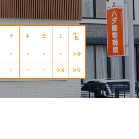
日・
水
木
金
土
祝
○
○
○
○
休診
○
○
○
休診
休診