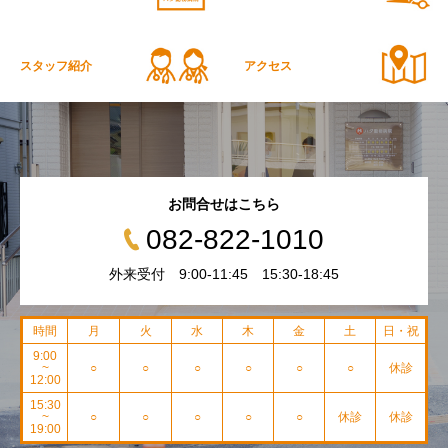
スタッフ紹介
アクセス
お問合せはこちら
082-822-1010
外来受付 9:00-11:45 15:30-18:45
時間
月
火
水
木
金
土
日・祝
9:00
~
○
○
○
○
○
○
休診
12:00
15:30
~
○
○
○
○
○
休診
休診
19:00