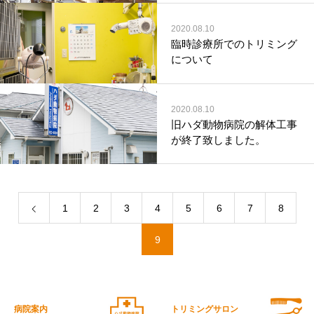
2020.08.10
臨時診療所でのトリミング
について
2020.08.10
旧ハダ動物病院の解体工事
が終了致しました。
1
2
3
4
5
6
7
8
9
病院案内
トリミングサロン