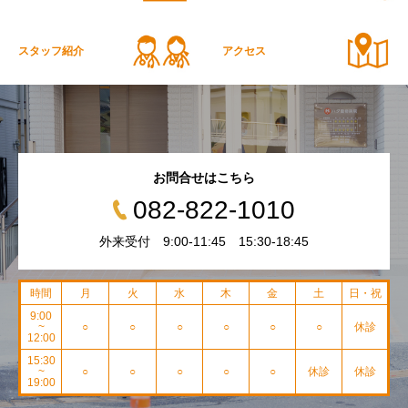
スタッフ紹介
アクセス
お問合せはこちら
082-822-1010
外来受付 9:00-11:45 15:30-18:45
時間
月
火
水
木
金
土
日・祝
9:00
~
○
○
○
○
○
○
休診
12:00
15:30
~
○
○
○
○
○
休診
休診
19:00