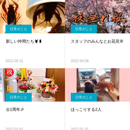
日常のこと
日常のこと
新しい仲間たち🦞🐛
スタッフのみんなとお花見🌸
2022.05.11
2022.04.06
日常のこと
日常のこと
㊗️1周年🎉
ほっこりする2人
2022.02.01
2022.01.31