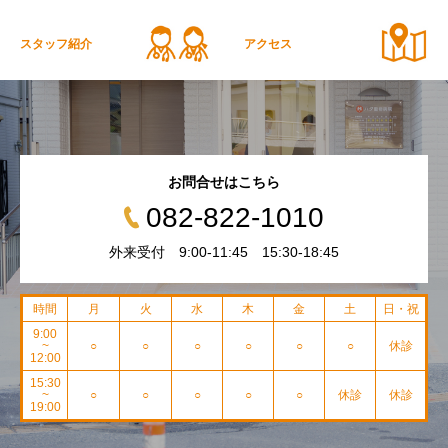
スタッフ紹介
アクセス
お問合せはこちら
082-822-1010
外来受付 9:00-11:45 15:30-18:45
時間
月
火
水
木
金
土
日・祝
9:00
~
○
○
○
○
○
○
休診
12:00
15:30
~
○
○
○
○
○
休診
休診
19:00